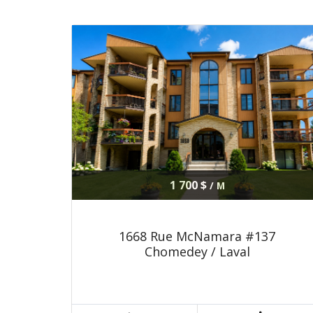
1 700 $
/ M
1668 Rue McNamara #137
Chomedey / Laval