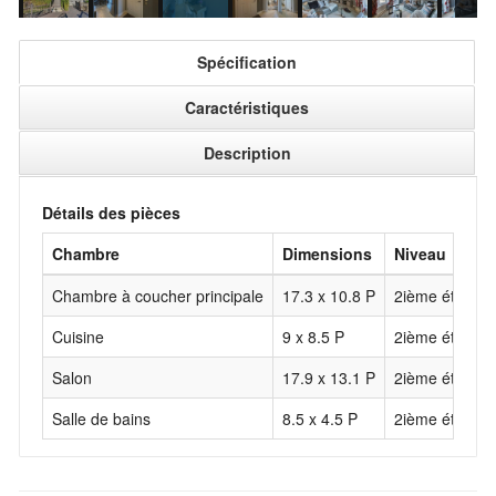
Spécification
Caractéristiques
Description
Détails des pièces
Chambre
Dimensions
Niveau
Chambre à coucher principale
17.3 x 10.8 P
2ième étage
Cuisine
9 x 8.5 P
2ième étage
Salon
17.9 x 13.1 P
2ième étage
Salle de bains
8.5 x 4.5 P
2ième étage