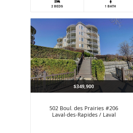
2 BEDS
1 BATH
$349,900
502 Boul. des Prairies #206
Laval-des-Rapides / Laval