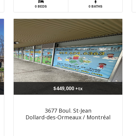
0 BEDS
0 BATHS
$449,000
+tx
3677 Boul. St-Jean
Dollard-des-Ormeaux / Montréal